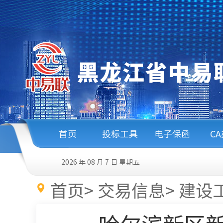
首页
投标工具
电子保函
C
2026 年 08 月 7 日
星期五
首页
>
交易信息
>
建设