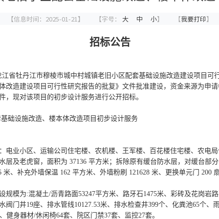
【信息时间：2025-01-21】
【字号：
大
中
小
】
【
我要打印
】
招标公告
龙江省牡丹江市穆棱市城中村城镇老旧小区配套基础设施改造建设项目可
体改造建设项目可行性研究报告的批复》文件批准建设，资金来源为申请
件，现对该
项目
的
初步设计服务
进行公开招标。
套基础设施改造、楼本体改造项目初步设计服务
：电业小区、运输公司住宅楼、农机楼、王军楼、百花楼住宅楼、农电局
及老虎窗，面积为 37136 平方米；拆除原有缓台防水层，对缓台部分
6 米、补充外墙保温 162 平方米、外墙粉刷 121628 米、更换单元门 200
设规模为
:混凝土/沥青路面53247平方米、路牙石1475米、彩砖及花岗岩
给水阀门井19座、排水管线10127.53米、排水检查井399个、化粪池65个、
2米、健身器材/休闲椅64套、院区门禁37套、监控27套。