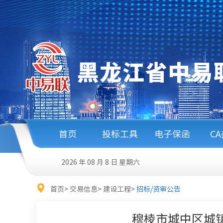
首页
投标工具
电子保函
C
2026 年 08 月 8 日
星期六
首页
>
交易信息
>
建设工程
>
招标/资审公告
穆棱市城中区城