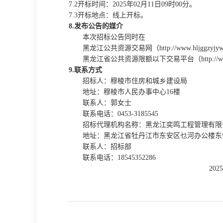
7.2开标时间：
202
5
年
02
月
11
日
09时00分。
7.3开标地点：线上开标。
8.发布公告的媒介
本次招标公告同时在
黑龙江公共资源交易网（
http://www.hljggzyjy
黑龙江省公共资源限额以下交易平台（
http:
9.联系方式
招标人：
穆棱市住房和城乡建设局
地址：穆棱市人民办事中心
16楼
联系人：郭女士
联系电话：
0453-3185545
招标代理机构名称：
黑龙江奕鸣工程管理有限
地址：
黑龙江省牡丹江市东安区乜河办公楼东
联系人：
招标部
联系电话：
18545352286
202
5