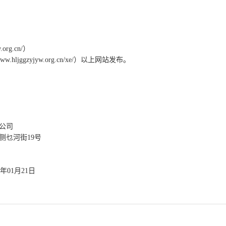
w.org.cn/）
//www.hljggzyjyw.org.cn/xe/）以上网站发布。
公司
侧乜河街
19号
年
01
月
21
日