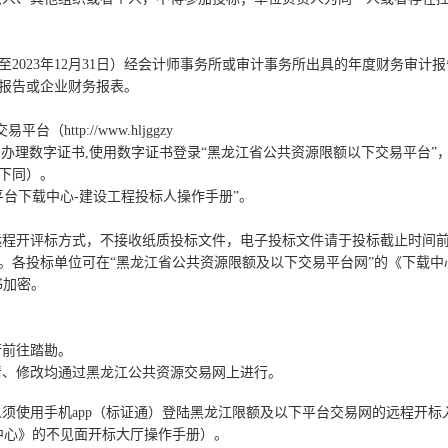
月1日至2023年12月31日）经会计师事务所或审计事务所出具的年度财务
报告或企业财务报表。
ttp://www.hljggzy
tml）”进行用户注册、办理数字证书,使用数字证书登录“黑龙江省公共资源限额以下交易
间，下同）。
平台下载中心-建设工程投标人操作手册”。
用远程开评标方式，不接收纸质投标文件，电子投标文件请于投标截止时间
。各投标单位可在“黑龙江省公共资源限额及以下交易平台网”的《下载中
书加密。
行前往踏勘。
清、修改均通过黑龙江公共资源交易网上进行。
人须使用手机app（标证通）登陆黑龙江限额及以下平台交易网的远程开
中心》的不见面开标大厅操作手册）。