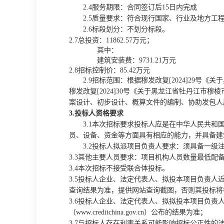
2.4
服务期限
：合同签订后
15日内完成
2.5质量要求：符合现行国家、行业及地方
2.6标段划分：不划分标段。
2.7总投资：
11862.57万元；
其中：
建筑安装费：
9731.21万元
2.
8
招标控制价
：
85.42万元
2.
9
招标范围：根据穆发改复
[2024]29
穆发改复[2024]30号《关于黑龙江省牡丹江
案设计、初步设计、概算文件的编制、协助发包人
3.投标人资格要求
3.1本次招标要求投标人应是在中华人民共
员、设备、资金等方面具有相应的能力，
并具备建
3.2投标人拟派项目负责人要求：
须具备一级
3.3
其他主要人员要求：
项目机构
人员数量最低配
3.4本次招标不接受联合体投标。
3.5投标人企业、法定代表人、拟投本项目负责人近三年内（
查询结果为准，提供网站查询截图，否则其投标将
3.6投标人企业、法定代表人、拟拟投本项目负责人
（
www.creditchina.gov.cn）公布的结果为准；
3.7与招标人存在利害关系可能影响招标公正性