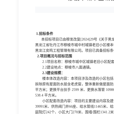
1.
招标条件
本招标项目已由穆发改复
[2024]
29
号《关于黑
黑龙江省牡丹江市穆棱市城中村城镇老旧小区楼本
黑龙江奕鸣工程管理有限公司
。项目已具备招标条
2.项目概况与招标范围
2.1项目名称：
穆棱市城中区城镇老旧小区配
2.2建设地点：
穆棱市八面通镇。
2.3建设
规模
：
楼本体改造内容：本项目涉及改造的小区包括
拆除原有屋面防水层含老虎窗，整体重新做屋面防水层
平方米；更换平台扶手 2599 米、更换水落管 1098
538.4 平方米。
小区配套改造内容：项目的主要建设内容及建
39991米、供热阀门井66座、给水管线11465米、
庭院灯242个、小区大门270米、围墙/围栏1341.