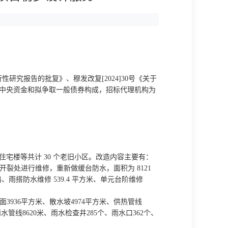
行性研究报告的批复》、穆发改复
[2024]
30
号《关于
中央资金和拟争取一般债券构成
，招标代理机构为
住宅楼等共计
30 个老旧小区。改造内容主要有：
开裂处进行维修，重新做缓台防水，面积为 8121
 扇、雨搭防水维修 539.4 平方米、单元台阶维修
路面3936平方米、散水坡4974平方米、供热管线
雨水管线8620米、雨水检查井285个、雨水口362个、