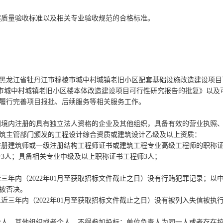
工程质量验收标准以及相关专业验收规范的合格标准。
号《关于黑龙江省牡丹江市穆棱市城中村城镇老旧小区配套基础设施改造建设
市穆棱市城中村城镇老旧小区楼本体改造建设项目可行性研究报告的批复》以
履行完善项目报批、后续服务等相关服务工作。
和国境内注册的具有独立法人资格的企业及其他组织，具备有效的营业执照
筑主管部门颁发的工程设计综合资质或建筑设计乙级及以上资质：
注册建筑师或一级注册结构工程师证书或建筑工程专业高级工程师的职称
备
3人；具备
相关专业
中级及以上职称证书工程师
3
人；
2022年01月至获取招标文件截止之日）没有行贿犯罪记录；以中国裁判文书网（ht
被否决。
近三年内（2022年
01
月至获取招标文件截止之日）没有被列入失信被执
的法人、其他组织或者个人，不得参加投标；单位负责人为同一人或者存在