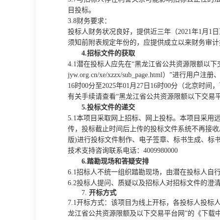
目投标。
3.8财务要求：
投标人财务状况良好，提供近三年（
2021年1
须知前附表规定年份的，应提供成立以来财务审计
4.招标文件的获取
4.1潜在投标人应先在“黑龙江省公共资源限额以下交易平台（h
jyw.org.cn/xe/xzzx/sub_page.h
16时00分至2025年01月27日16时00分（北京时
有关手续请查看
“黑龙江省公共资源限额以下交易
5.投标文件的递交
5.1本项目采取网上招标、网上投标。本项目采
传，投标截止时间后上传的投标文件系统不再接收
版)进行投标文件制作、电子签章、标书生成、标
技术支持咨询联系电话：
4009980000
6.踏勘现场和答疑安排
6.1招标人不统一组织踏勘现场，由潜在投标人自
6.2投标人提问、质疑以及招标人对招标文件的澄
7.
开标方式
7.1开标方式：该项目为线上开标，各投标人投标
龙江省公共资源限额及以下交易平台网”的《下载