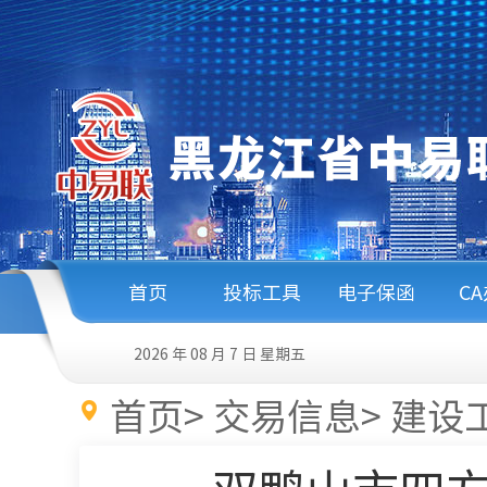
首页
投标工具
电子保函
C
2026 年 08 月 7 日
星期五
首页
>
交易信息
>
建设