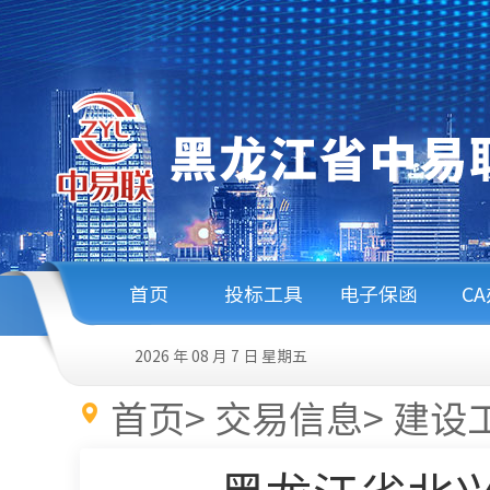
首页
投标工具
电子保函
C
2026 年 08 月 7 日
星期五
首页
>
交易信息
>
建设