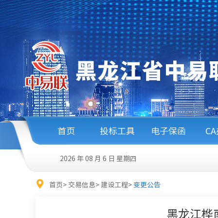
首页
投标工具
电子保函
C
2026 年 08 月 6 日
星期四
首页
>
交易信息
>
建设工程
>
变更公告
黑龙江桦