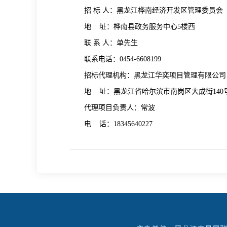
招
标
人：
黑龙江桦南经济开发区管理委员会
地
址：桦南县政务服务中心
5楼西
联
系
人：
单先生
联系电话：
0454-6608199
招标代理机构：黑龙江华奕项目管理有限公司
地
址：
黑龙江省哈尔滨市南岗区大成街
140
代理项目负责人：
常波
电
话：
18345640227