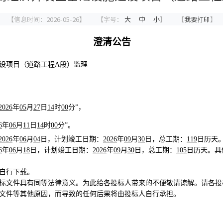
【信息时间：2026-05-26】
【字号：
大
中
小
】
【
我要打印
】
澄清公告
设项目（道路工程
A段）监理
2026
年
05
月
27
日
14
时
00
分
”
，
6
年
06
月
11
日
14
时
00
分
”
。
2026
年
06
月
04
日
，计划竣工日期：
2026
年
09
月
30
日
，总工期：
119
日历天
6
年
06
月
18
日
，计划竣工日期：
2026
年
09
月
30
日
，总工期：
105
日历天。
具
自行下载。
标文件具有同等法律意义。为此给各投标人带来的不便敬请谅解
。请各投
文件等其他原因，而导致的任何后果将由投标人自行承担。