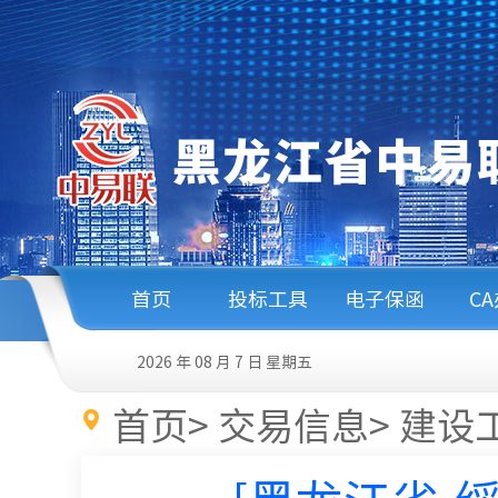
首页
投标工具
电子保函
C
2026 年 08 月 7 日
星期五
首页
>
交易信息
>
建设