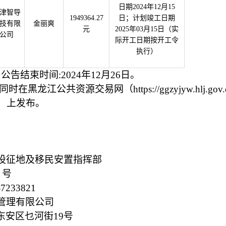
日期2024年12月15
津智导
1949364.27
日；计划竣工日期
技有限
金丽爽
元
2025年03月15日（实
公司
际开工日期按开工令
执行）
；
公告结束时间
:2024年
12
月
26
日
。
同时在黑龙江公共资源交易网（
https://ggzyjyw
/xe/）上发布。
建设征地及移民安置指挥部
4 号
-7233821
管理有限公司
东安区乜河街
19号