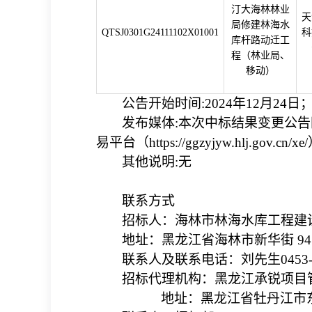
汀大海林林业
天
局修建林海水
QTSJ0301G24111102X01001
科
库杆路动迁工
程（林业局、
移动）
公告开始时间
:2024年
12
月
24
日
发布媒体
:本次中标结果
变更
公告
易平台（https://ggzyjyw.hlj.gov.cn
其他说明
:
无
联系方式
招标人：
海林市林海水库工程
地址：
黑龙江省海林市新华街
9
联系人及联系电话：
刘先生
0453
招标代理机构：黑龙江承锐项目
地址：黑龙江省牡丹江市