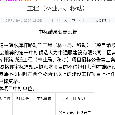
工程（林业局、移动）
【信息时间：2024-12-24】
【字号：
大
中
小
】
【
我要打印
】
中标
结果
变更
公告
林海水库杆路动迁工程（林业局、移动）（项目编号：QTSJ0
委员会推荐的第一中标候选人
为
中通服建设有限公司
，
因
库杆路动迁工程（林业局、移动）项目招标公告第三
2.1.2资格评审标准规定拟派本项目的不得担任其他在
造师不得同时在两个及两个以上的建设工程项目上担
中标资格。
本项目中标单位。
标
单位
项目经理
中标价格
工期（日历天）
90日历天，计划开工