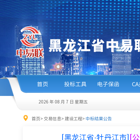
首页
投标工具
电子保函
C
2026 年 08 月 7 日
星期五
首页
>
交易信息
>
建设工程
>
中标结果公告
[黑龙江省·牡丹江市]
[