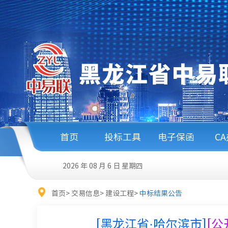
首页
投标工具
电子保函
C
2026 年 08 月 6 日
星期四
首页
>
交易信息
>
建设工程
>
中标结果公告
[黑龙江省·哈尔滨市]
[公