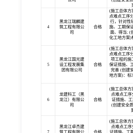
(
施工总体方
点难点工序分
黑龙江瑞麟建
行，针对性
4
筑工程有限公
合格
施、工期保
司
面、得当
; (
化工地方案
)
(
施工总体方
点难点工序分
黑龙江国光建
项工程的施
5
设工程发展集
合格
保证措施、
团有限公司
完善
(
创建
地方案
)
：标
(
施工总体方
龙建科工（黑
点难点工序分
6
龙江）有限公
合格
证措施、工
司
(
创建安全
(
施工总体方
黑龙江卓杰建
点难点工序分
7
筑工程有限公
合格
证措施、工