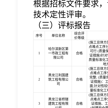
根据招标文件要求，
技术定性评审。
（三）评标报告
综合评
序号
单位名称
价等级
(
施工总体方
点难点工序分
哈尔滨新区第
可行
(
质量
1
一市政工程有
合格
证措施
)
针对
限公司
质量标准化
地
(
施工总体方
点难点工序
黑龙江利国建
完整
; (
质量
2
筑工程有限公
合格
证措施
)
：
司
面
;
针对性较
量标准化工
(
施工总体方
黑龙江省桥隧
点难点工序分
3
建筑工程有限
合格
证措施、工
公司
(
创建安全