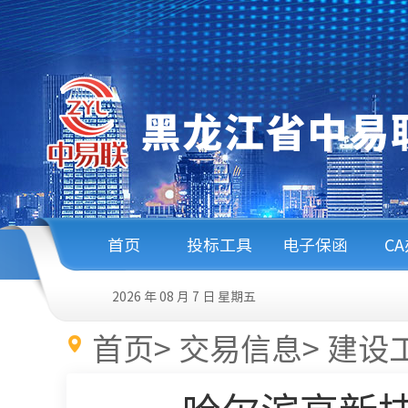
首页
投标工具
电子保函
C
2026 年 08 月 7 日
星期五
首页
>
交易信息
>
建设