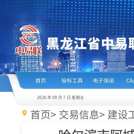
首页
投标工具
电子保函
C
2026 年 08 月 7 日
星期五
首页
>
交易信息
>
建设