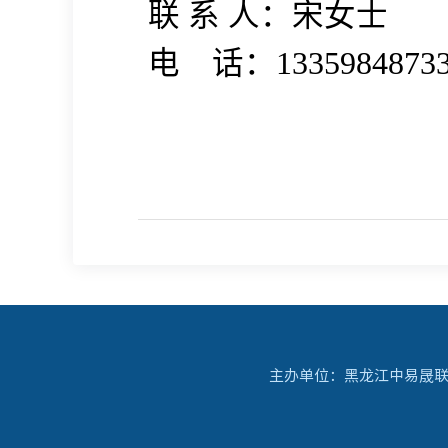
联 系 人：宋女士
电
话：
1335984873
主办单位：黑龙江中易晟