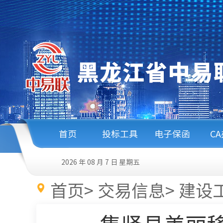
首页
投标工具
电子保函
C
2026 年 08 月 7 日
星期五
首页
>
交易信息
>
建设