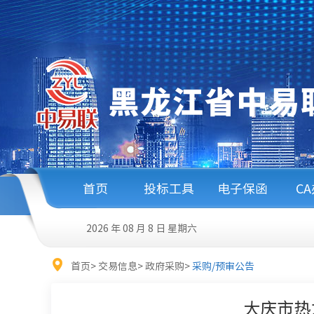
首页
投标工具
电子保函
C
2026 年 08 月 8 日
星期六
首页
>
交易信息
>
政府采购
>
采购/预审公告
大庆市热