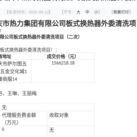
【信息时间：2025-09-22】
【字号：
大
中
小
】
【
我要打印
】
大庆市热力集团有限公司板式换热器外委清洗
1
团有限公司板式换热器外委清洗项目（二次）
公司板式换热器外委清洗项目）：
商地址
成交价格
（元）
1566218.18
庆市萨尔图五
五金交化城
1
楼商服
14
丹、王琳、王丽梅
无
代理服务费金额
收取对象
（万元）
0
无