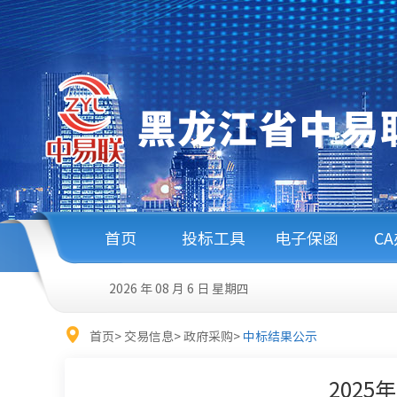
首页
投标工具
电子保函
C
2026 年 08 月 6 日
星期四
首页
>
交易信息
>
政府采购
>
中标结果公示
202