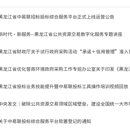
黑龙江省中易联招标投标综合服务平台正式上线运营公告
新时代・新服务--黑龙江省公共资源交易数字化服务专题讲座
黑龙江省投标业务技能提升暨中易联投标工具操作培训视频回放
中央发文｜破除公共资源交易领域区域壁垒，建设全国统一大市
关于中易联投标综合服务平台软著登记的通知