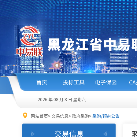
首页
投标工具
电子保函
C
2026 年 08 月 8 日
星期六
网站首页
>
交易信息
>
政府采购
>
采购/预审公告
交易信息